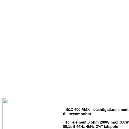
B&C 400 AMX - bashögtalarelement
till scenmonitor
15" element 8 ohm 200W max 300W
98,5dB 44Hz-4kHz 2½" talspole