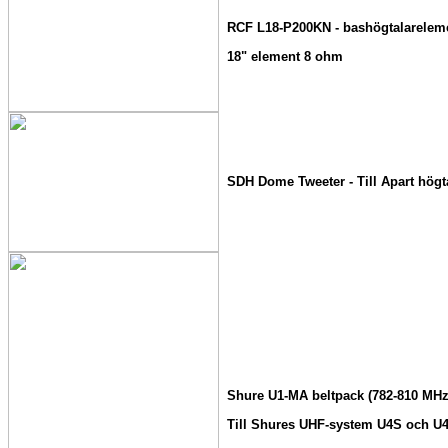
RCF L18-P200KN - bashögtalarelem
18" element 8 ohm
SDH Dome Tweeter - Till Apart högta
Shure U1-MA beltpack (782-810 MHz
Till Shures UHF-system U4S och U