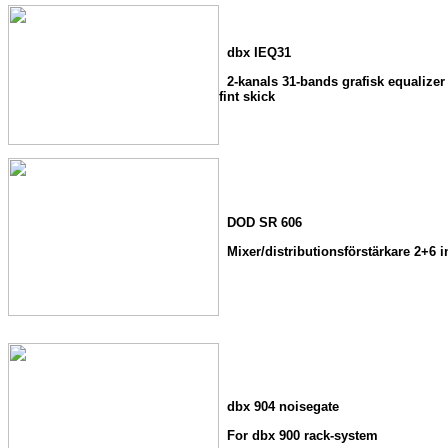
dbx IEQ31
2-kanals 31-bands grafisk equalizer
fint skick
DOD SR 606
Mixer/distributionsförstärkare 2+6 i
dbx 904 noisegate
For dbx 900 rack-system